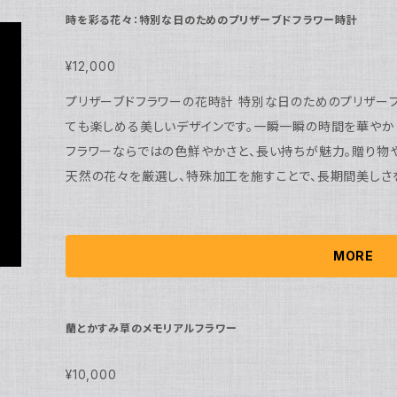
時を彩る花々：特別な日のためのプリザーブドフラワー時計
¥12,000
プリザーブドフラワーの花時計 特別な日のためのプリザーブドフラワー時計、時を彩る花々。アートとし
ても楽しめる美しいデザインです。一瞬一瞬の時間を華やか
フラワーならではの色鮮やかさと、長い持ちが魅力。贈り物
天然の花々を厳選し、特殊加工を施すことで、長期間美しさ
ルさ。大切な日の思い出をいつまでも鮮やかに彩ります。花
贈り物としても喜ばれることでしょう。特別な日をより特別
ドフラワー時計をぜひお試しください。 ※天然の花々を使用しているため、多少の色あせや変色が生じ
MORE
ることがあります。
蘭とかすみ草のメモリアルフラワー
¥10,000