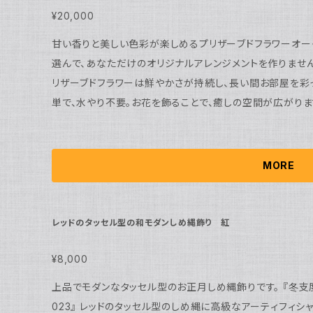
の誤差や花の配置の違いがある場合がございます。また、
¥20,000
お取り扱いにはご注意ください。
甘い香りと美しい色彩が楽しめるプリザーブドフラワーオー
選んで、あなただけのオリジナルアレンジメントを作りませ
リザーブドフラワーは鮮やかさが持続し、長い間お部屋を彩
単で、水やり不要。お花を飾ることで、癒しの空間が広がりま
丁寧にアレンジメントを行います。大切な記念日や特別なイ
一緒に作り上げましょう。お客様にとって一生の思い出とな
花言葉にも「感謝」や「愛」が込められているプリザーブドフ
MORE
ご褒美としても最適です。日々の生活に彩りを与え、心を癒
に入れ、素敵な時間を過ごしてください。 お花のお色は、１・ピンク系 ２・オレンジイエロー ３・レッド
からお選びいただけます。 ※プリザーブドフラワーは直射日光や高温多湿に弱いため、お取り扱いには
レッドのタッセル型の和モダンしめ縄飾り 紅
ご注意ください。
¥8,000
上品でモダンなタッセル型のお正月しめ縄飾りです。 『冬支度ハンドメイド2022』 『お正月ハンドメイド2
023』 レッドのタッセル型のしめ縄に高級なアーティフィシャルフラワーモスグリーンの ダリアとホワイト